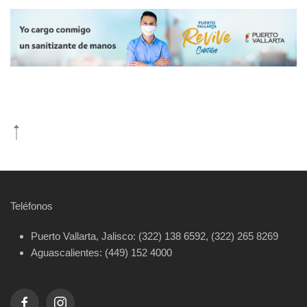
Teléfonos
Puerto Vallarta, Jalisco: (322) 138 6592, (322) 265 8269
Aguascalientes: (449) 152 4000